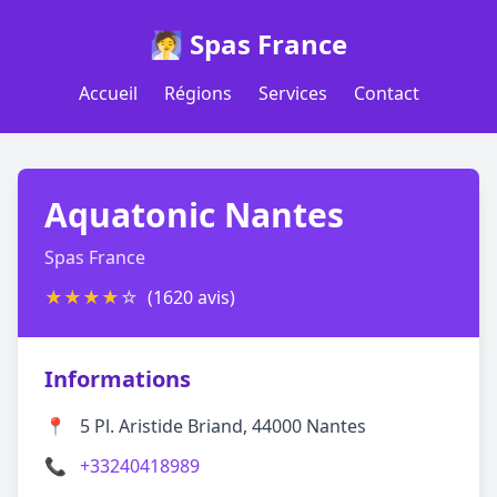
🧖 Spas France
Accueil
Régions
Services
Contact
Aquatonic Nantes
Spas France
★
★
★
★
☆
(1620 avis)
Informations
📍
5 Pl. Aristide Briand, 44000 Nantes
📞
+33240418989