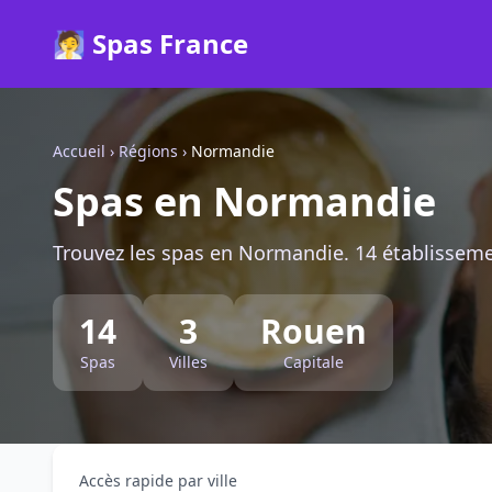
🧖 Spas France
Accueil
›
Régions
›
Normandie
Spas en Normandie
Trouvez les spas en Normandie. 14 établissemen
14
3
Rouen
Spas
Villes
Capitale
Accès rapide par ville