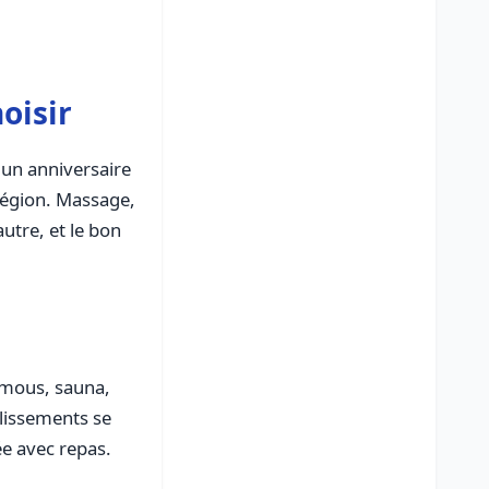
oisir
un anniversaire
région. Massage,
utre, et le bon
emous, sauna,
lissements se
ée avec repas.