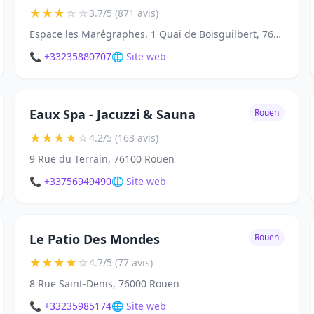
★
★
★
☆
☆
3.7/5 (871 avis)
Espace les Marégraphes, 1 Quai de Boisguilbert, 76000 Rouen
📞 +33235880707
🌐 Site web
Eaux Spa - Jacuzzi & Sauna
Rouen
★
★
★
★
☆
4.2/5 (163 avis)
9 Rue du Terrain, 76100 Rouen
📞 +33756949490
🌐 Site web
Le Patio Des Mondes
Rouen
★
★
★
★
☆
4.7/5 (77 avis)
8 Rue Saint-Denis, 76000 Rouen
📞 +33235985174
🌐 Site web