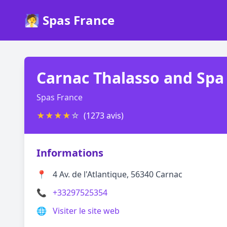
🧖 Spas France
Carnac Thalasso and Spa
Spas France
★
★
★
★
☆
(1273 avis)
Informations
📍
4 Av. de l'Atlantique, 56340 Carnac
📞
+33297525354
🌐
Visiter le site web