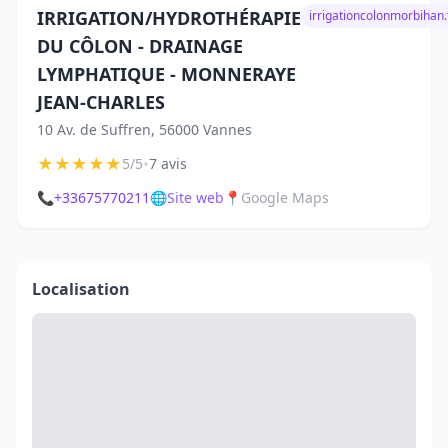
IRRIGATION/HYDROTHÉRAPIE
irrigationcolonmorbihan.
DU CÔLON - DRAINAGE
LYMPHATIQUE - MONNERAYE
JEAN-CHARLES
10 Av. de Suffren, 56000 Vannes
★
★
★
★
★
•
5/5
7 avis
📞
+33675770211
🌐
Site web
📍
Google Maps
Localisation