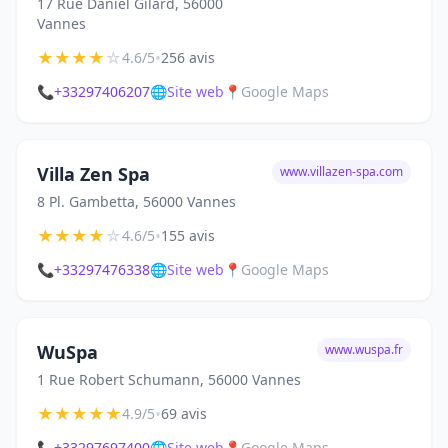
17 Rue Daniel Gilard, 56000
Vannes
★
★
★
★
☆
•
4.6/5
256 avis
📞
+33297406207
🌐
Site web
📍
Google Maps
Villa Zen Spa
www.villazen-spa.com
8 Pl. Gambetta, 56000 Vannes
★
★
★
★
☆
•
4.6/5
155 avis
📞
+33297476338
🌐
Site web
📍
Google Maps
WuSpa
www.wuspa.fr
1 Rue Robert Schumann, 56000 Vannes
★
★
★
★
★
•
4.9/5
69 avis
📞
+33297697400
🌐
Site web
📍
Google Maps