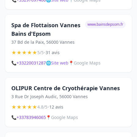
Spa de Flottaison Vannes
www.bainsdepsom.fr
Bains d'Epsom
37 Bd de la Paix, 56000 Vannes
★
★
★
★
★
•
5/5
31 avis
📞
+33220031287
🌐
Site web
📍
Google Maps
OLIPUR Centre de Cryothérapie Vannes
3 Rue Dr Joseph Audic, 56000 Vannes
★
★
★
★
★
•
4.8/5
12 avis
📞
+33783946065
📍
Google Maps