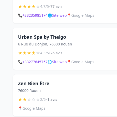
★
★
★
★
☆
•
4.7/5
77 avis
📞
+33235985174
🌐
Site web
📍
Google Maps
Urban Spa by Thalgo
6 Rue du Donjon, 76000 Rouen
★
★
★
★
☆
•
4.3/5
26 avis
📞
+33277645757
🌐
Site web
📍
Google Maps
Zen Bien Être
76000 Rouen
★
★
☆
☆
☆
•
2/5
1 avis
📍
Google Maps