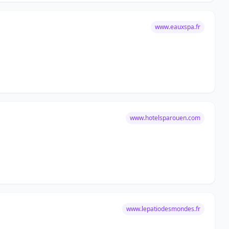
www.eauxspa.fr
www.hotelsparouen.com
www.lepatiodesmondes.fr